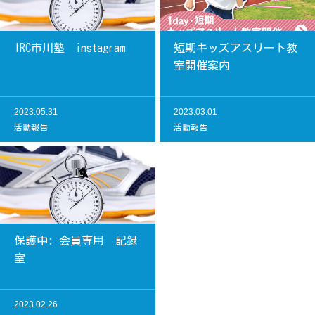
IRC市川塾 instagram
短期キッズアスリート教
室開催案内
2023.05.31
2023.03.01
活動報告
活動報告
保護中: 会員専用 記録
室
2023.02.26