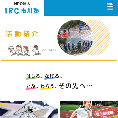
活
動
紹
介